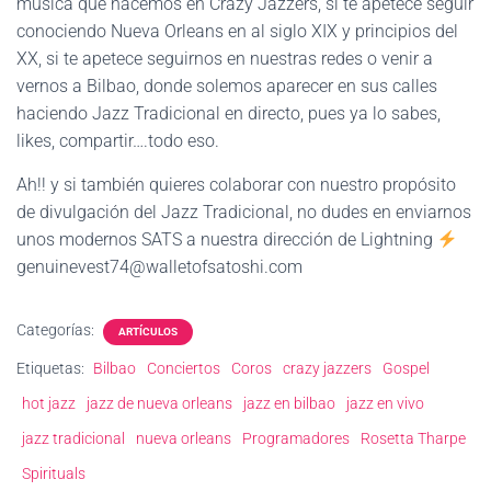
música que hacemos en Crazy Jazzers, si te apetece seguir
conociendo Nueva Orleans en al siglo XIX y principios del
XX, si te apetece seguirnos en nuestras redes o venir a
vernos a Bilbao, donde solemos aparecer en sus calles
haciendo Jazz Tradicional en directo, pues ya lo sabes,
likes, compartir….todo eso.
Ah!! y si también quieres colaborar con nuestro propósito
de divulgación del Jazz Tradicional, no dudes en enviarnos
unos modernos SATS a nuestra dirección de Lightning
genuinevest74@walletofsatoshi.com
Categorías:
ARTÍCULOS
Etiquetas:
Bilbao
Conciertos
Coros
crazy jazzers
Gospel
hot jazz
jazz de nueva orleans
jazz en bilbao
jazz en vivo
jazz tradicional
nueva orleans
Programadores
Rosetta Tharpe
Spirituals