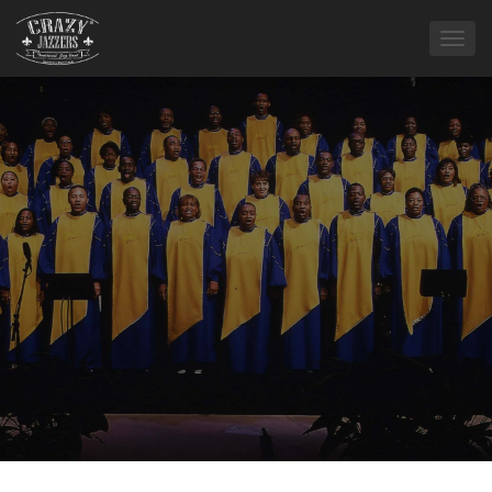
C
A
M
B
I
A
R
M
O
D
O
D
E
N
A
V
E
G
A
C
I