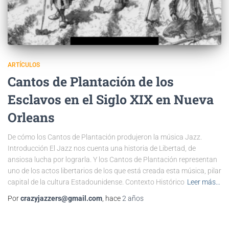
ARTÍCULOS
Cantos de Plantación de los
Esclavos en el Siglo XIX en Nueva
Orleans
De cómo los Cantos de Plantación produjeron la música Jazz.
Introducción El Jazz nos cuenta una historia de Libertad, de
ansiosa lucha por lograrla. Y los Cantos de Plantación representan
uno de los actos libertarios de los que está creada esta música, pilar
capital de la cultura Estadounidense. Contexto Histórico
Leer más…
Por
crazyjazzers@gmail.com
, hace
2 años