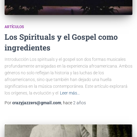
ARTÍCULOS
Los Spirituals y el Gospel como
ingredientes
Introducción Los spirituals y el gospel son dos formas musicales
profundamente arraigadas en la experiencia afroamericana. Ambos
géneros no solo reflejan la historia y las luchas de los
afroamericanos, sino que también han dejado una huella
significativa en la música contemporánea. Este artículo explorará
los orígenes, la evolución y el
Leer más…
Por
crazyjazzers@gmail.com
, hace
2 años