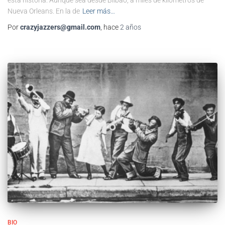
esta historia. Aunque sea desde Bilbao, a miles de kilómetros de
Nueva Orleans. En la de
Leer más…
Por
crazyjazzers@gmail.com
, hace
2 años
BIO