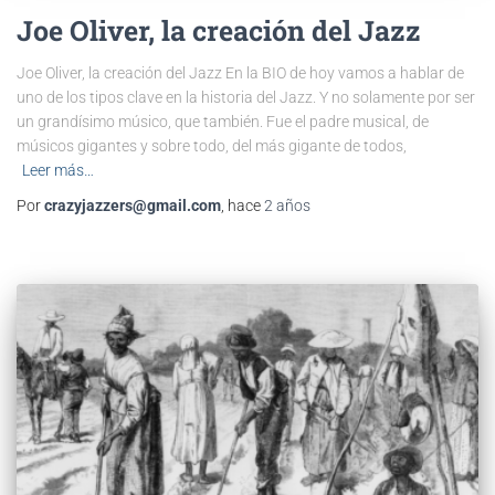
Joe Oliver, la creación del Jazz
Joe Oliver, la creación del Jazz En la BIO de hoy vamos a hablar de
uno de los tipos clave en la historia del Jazz. Y no solamente por ser
un grandísimo músico, que también. Fue el padre musical, de
músicos gigantes y sobre todo, del más gigante de todos,
Leer más…
Por
crazyjazzers@gmail.com
, hace
2 años