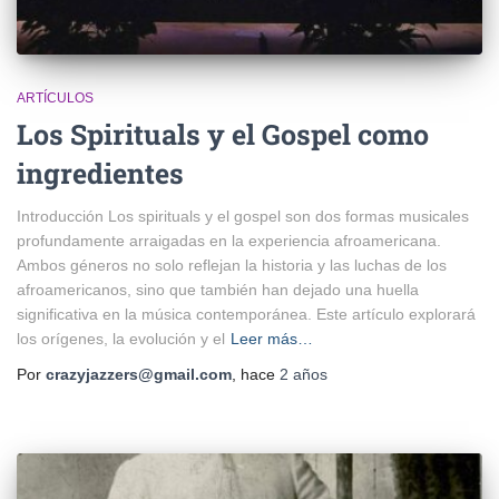
ARTÍCULOS
Los Spirituals y el Gospel como
ingredientes
Introducción Los spirituals y el gospel son dos formas musicales
profundamente arraigadas en la experiencia afroamericana.
Ambos géneros no solo reflejan la historia y las luchas de los
afroamericanos, sino que también han dejado una huella
significativa en la música contemporánea. Este artículo explorará
los orígenes, la evolución y el
Leer más…
Por
crazyjazzers@gmail.com
, hace
2 años