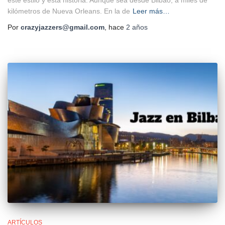
este estilo y esta historia. Aunque sea desde Bilbao, a miles de
kilómetros de Nueva Orleans. En la de
Leer más…
Por
crazyjazzers@gmail.com
, hace
2 años
ARTÍCULOS