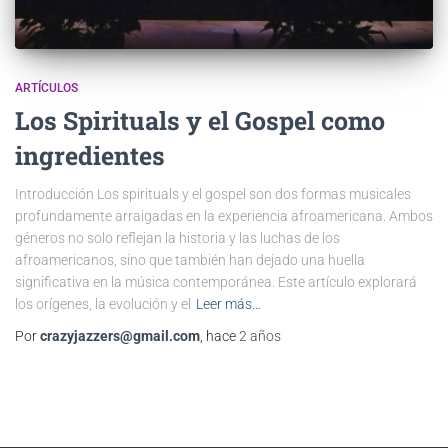
ARTÍCULOS
Los Spirituals y el Gospel como
ingredientes
Introducción Los spirituals y el gospel son dos formas musicales
profundamente arraigadas en la experiencia afroamericana. Ambos
géneros no solo reflejan la historia y las luchas de los
afroamericanos, sino que también han dejado una huella
significativa en la música contemporánea. Este artículo explorará
los orígenes, la evolución y el
Leer más…
Por
crazyjazzers@gmail.com
, hace
2 años