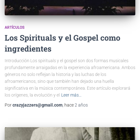
ARTÍCULOS
Los Spirituals y el Gospel como
ingredientes
Introducción Los spirituals y el gospel son dos formas musicales
profundamente arraigadas en la experiencia afroamericana. Ambos
géneros no solo reflejan la historia y las luchas de los
afroamericanos, sino que también han dejado una huella
significativa en la música contemporánea. Este artículo explorará
los orígenes, la evolución y el
Leer más…
Por
crazyjazzers@gmail.com
, hace
2 años