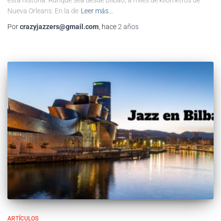
esta historia. Aunque sea desde Bilbao, a miles de kilómetros de
Nueva Orleans. En la de
Leer más…
Por
crazyjazzers@gmail.com
, hace
2 años
ARTÍCULOS