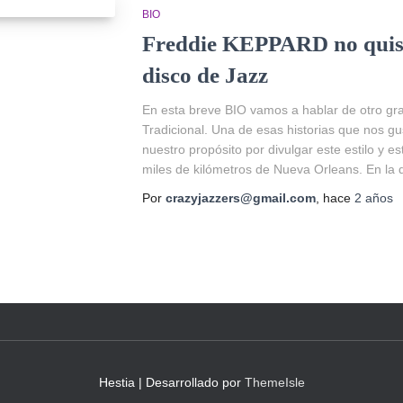
BIO
Freddie KEPPARD no quiso
disco de Jazz
En esta breve BIO vamos a hablar de otro gr
Tradicional. Una de esas historias que nos g
nuestro propósito por divulgar este estilo y e
miles de kilómetros de Nueva Orleans. En la 
Por
crazyjazzers@gmail.com
, hace
2 años
Hestia | Desarrollado por
ThemeIsle