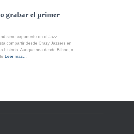
 grabar el primer
andísimo exponente en el Jazz
usta compartir desde Crazy Jazzers en
sta historia. Aunque sea desde Bilbao, a
de
Leer más…