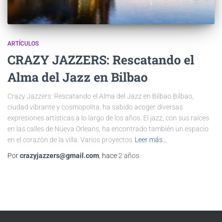
ARTÍCULOS
CRAZY JAZZERS: Rescatando el
Alma del Jazz en Bilbao
Crazy Jazzers: Rescatando el Alma del Jazz en Bilbao Bilbao,
ciudad vibrante y cosmopolita, ha sabido acoger diversas
expresiones artísticas a lo largo de los años. El jazz, con sus raíces
en las calles de Nueva Orleans, ha encontrado también un espacio
en el corazón de la villa. Varios proyectos
Leer más…
Por
crazyjazzers@gmail.com
, hace
2 años